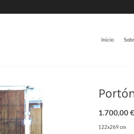
Inicio
Sob
Portó
1.700,00 
122x269 cm