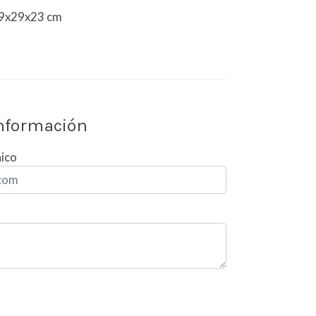
 49x29x23 cm
información
nico